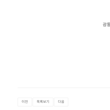
광통
이전
목록보기
다음