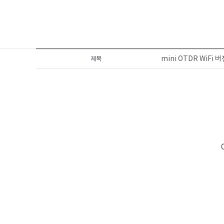
mini OTDR WiF
제목