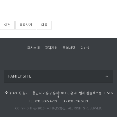
이전
목록보기
다음
회사소개
고객지원
문의사항
디바넷
디바넷 바로가기
FAMILY SITE
파이버베이스 바로가기
(16954) 경기도 용인시 기흥구 흥덕1로 13, 흥덕IT밸리 컴플렉스동 5F 516
디바넷 블로그 바로가기
호
TEL 031.8065.4292 FAX 031.696.6313
네이버 카페 바로가기
COPYRIGHT ⓒ 2019 (주)FB정보통신., ALL RIGHTS RESERVED.