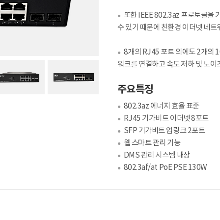
또한 IEEE 802.3az 프로토
●
수 있기 때문에 친환경 이더넷 네트
8개의 RJ45 포트 외에도 2개의 
●
워크를 연결하고 속도 저하 및 노이
주요특징
802.3az 에너지 효율 표준
●
RJ45 기가비트 이더넷 8포트
●
SFP 기가비트 업링크 2포트
●
웹 스마트 관리 기능
●
DMS 관리 시스템 내장
●
802.3af/at PoE PSE 130W
●