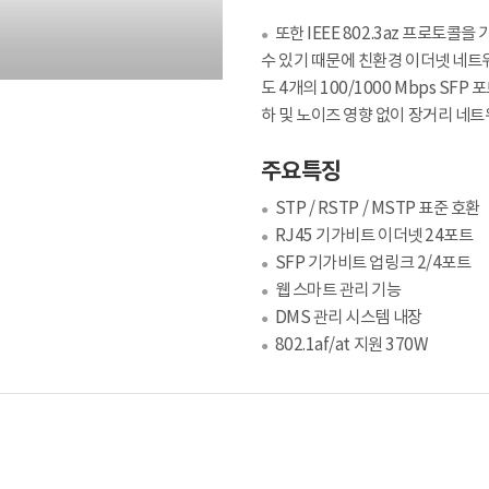
또한 IEEE 802.3az 프로토
●
수 있기 때문에 친환경 이더넷 네트워
도 4개의 100/1000 Mbps S
하 및 노이즈 영향 없이 장거리 네
주요특징
STP / RSTP / MSTP 표준 호환
●
RJ45 기가비트 이더넷 24포트
●
SFP 기가비트 업링크 2/4포트
●
웹 스마트 관리 기능
●
DMS 관리 시스템 내장
●
802.1af/at 지원 370W
●