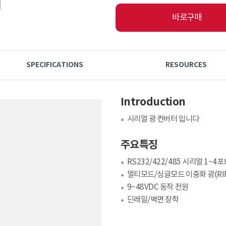
바로구매
SPECIFICATIONS
RESOURCES
Introduction
시리얼 광 컨버터 입니다
●
주요특징
RS232/422/485 시리얼 1~4
●
멀티모드/싱글모드 이중화 광(RI
●
9~48VDC 동작 전원
●
딘레일/벽면 장착
●