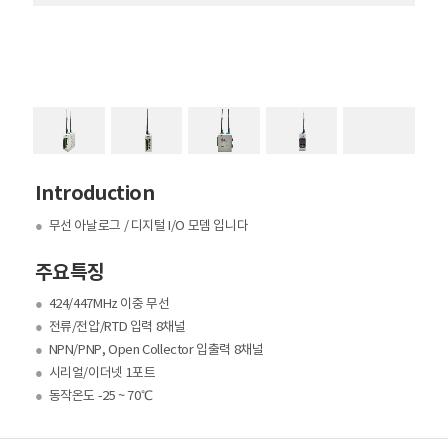
Introduction
●
무선 아날로그 / 디지털 I/O 모뎀 입니다
주요특징
●
424/447MHz 이중 무선
●
전류/전압/RTD 입력 8채널
●
NPN/PNP, Open Collector 입출력 8채널
●
시리얼/이더넷 1포트
●
동작온도 -25 ~ 70℃