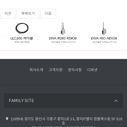
이전
목록보기
다음
회사소개
고객지원
문의사항
디바넷
디바넷 바로가기
FAMILY SITE
파이버베이스 바로가기
(16954) 경기도 용인시 기흥구 흥덕1로 13, 흥덕IT밸리 컴플렉스동 5F 516
디바넷 블로그 바로가기
호