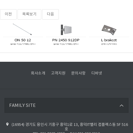
이전
목록보기
다음
회사소개
고객지원
문의사항
디바넷
디바넷 바로가기
FAMILY SITE
파이버베이스 바로가기
(16954) 경기도 용인시 기흥구 흥덕1로 13, 흥덕IT밸리 컴플렉스동 5F 516
디바넷 블로그 바로가기
호