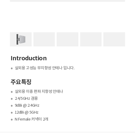
Introduction
●
실외용 고성능 무지향성 안테나 입니다.
주요특징
●
실외용 이중 편파 지향성 안테나
●
2.4/5GHz 겸용
●
9dBi @ 2.4GHz
●
12dBi @ 5GHz
●
N Female 커넥터 2개