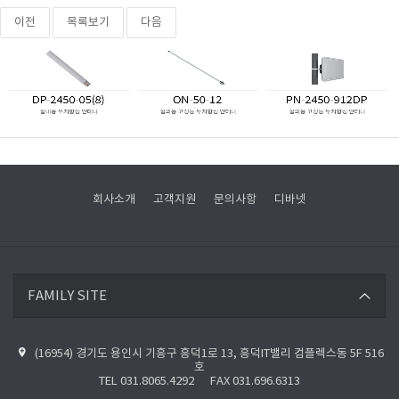
이전
목록보기
다음
회사소개
고객지원
문의사항
디바넷
디바넷 바로가기
FAMILY SITE
파이버베이스 바로가기
(16954) 경기도 용인시 기흥구 흥덕1로 13, 흥덕IT밸리 컴플렉스동 5F 516
디바넷 블로그 바로가기
호
TEL 031.8065.4292 FAX 031.696.6313