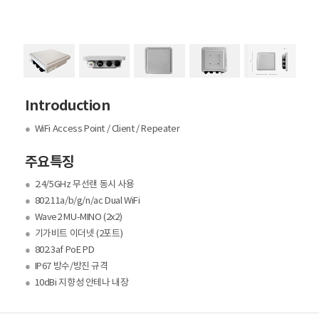
Introduction
●
WiFi Access Point / Client / Repeater
주요특징
●
2.4/5GHz 무선랜 동시 사용
●
802.11a/b/g/n/ac Dual WiFi
●
Wave2 MU-MINO (2x2)
●
기가비트 이더넷 (2포트)
●
802.3af PoE PD
●
IP67 방수/방진 규격
●
10dBi 지향성 안테나 내장