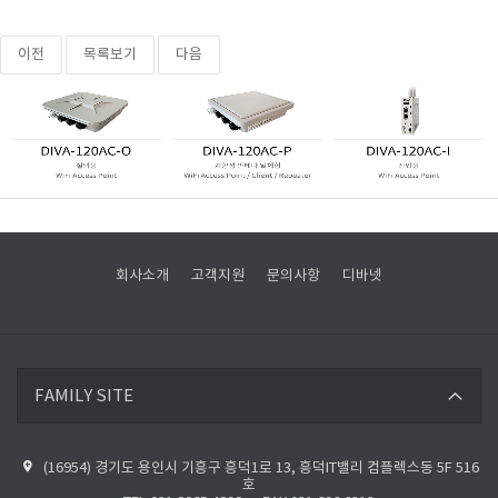
이전
목록보기
다음
회사소개
고객지원
문의사항
디바넷
디바넷 바로가기
FAMILY SITE
파이버베이스 바로가기
(16954) 경기도 용인시 기흥구 흥덕1로 13, 흥덕IT밸리 컴플렉스동 5F 516
디바넷 블로그 바로가기
호