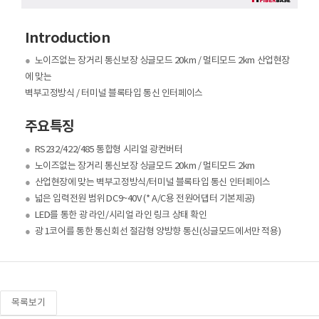
Introduction
●
노이즈없는 장거리 통신보장 싱글모드 20km / 멀티모드 2km 산업현장
에 맞는
벽부고정방식 / 터미널 블록타입 통신 인터페이스
주요특징
●
RS232/422/485 통합형 시리얼 광컨버터
●
노이즈없는 장거리 통신보장 싱글모드 20km / 멀티모드 2km
●
산업현장에 맞는 벽부고정방식/터미널 블록타입 통신 인터페이스
●
넓은 입력전원 범위 DC9~40V (* A/C용 전원어댑터 기본제공)
●
LED를 통한 광 라인/시리얼 라인 링크 상태 확인
●
광 1코어를 통한 통신회선 절감형 양방향 통신(싱글모드에서만 적용)
목록보기