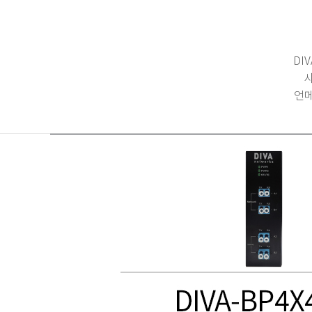
DI
언메