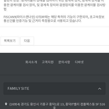
발명의 명칭 : 광케이블의 상태를 검사하기 위한 광계측 장치, 광계측 장치를 이
용한 광케이블 검사 장치,
및 광계측 장치와 광원장치를 이용한 광케이블 검사방
법
FISCAN9(파이스캔나인) OTDR에는 해당 특허의 기능이 구현되어, 초고속정보
통신건물 인증기능 및 근거리 측정용으로 사용되고 있습니다.
목록보기
다음
회사소개
고객지원
문의사항
디바넷
디바넷 바로가기
FAMILY SITE
파이버베이스 바로가기
(16954) 경기도 용인시 기흥구 흥덕1로 13, 흥덕IT밸리 컴플렉스동 5F 516
디바넷 블로그 바로가기
호